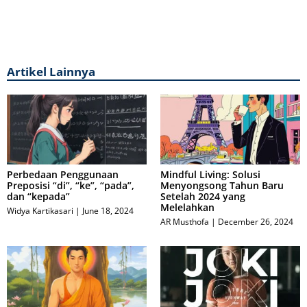
Artikel Lainnya
Perbedaan Penggunaan
Mindful Living: Solusi
Preposisi “di”, “ke”, “pada”,
Menyongsong Tahun Baru
dan “kepada”
Setelah 2024 yang
Melelahkan
Widya Kartikasari
June 18, 2024
AR Musthofa
December 26, 2024