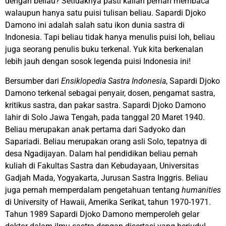
dengan beliau? Setidaknya pasti kalian pernah membaca
walaupun hanya satu puisi tulisan beliau. Sapardi Djoko
Damono ini adalah salah satu ikon dunia sastra di
Indonesia. Tapi beliau tidak hanya menulis puisi loh, beliau
juga seorang penulis buku terkenal. Yuk kita berkenalan
lebih jauh dengan sosok legenda puisi Indonesia ini!
Bersumber dari
Ensiklopedia Sastra Indonesia
, Sapardi Djoko
Damono terkenal sebagai penyair, dosen, pengamat sastra,
kritikus sastra, dan pakar sastra. Sapardi Djoko Damono
lahir di Solo Jawa Tengah, pada tanggal 20 Maret 1940.
Beliau merupakan anak pertama dari Sadyoko dan
Sapariadi. Beliau merupakan orang asli Solo, tepatnya di
desa Ngadijayan. Dalam hal pendidikan beliau pernah
kuliah di Fakultas Sastra dan Kebudayaan, Universitas
Gadjah Mada, Yogyakarta, Jurusan Sastra Inggris. Beliau
juga pernah memperdalam pengetahuan tentang
humanities
di University of Hawaii, Amerika Serikat, tahun 1970-1971.
Tahun 1989 Sapardi Djoko Damono memperoleh gelar