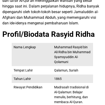
dan tafsir Al-Qur’an meninggalkan warisan yang besar
hingga saat ini. Dalam perjalanan hidupnya, Ridha banyak
dipengaruhi oleh tokoh-tokoh besar seperti Jamaluddin al-
Afghani dan Muhammad Abduh, yang memengaruhi visi
dan ide-idenya mengenai pembaharuan Islam.
Profil/Biodata
Rasyid Ridha
Nama Lengkap
Muhammad Rasyid bin
Ali Ridha bin Muhammad
Syamsyuddin Al-
Qolamuni
Tempat Lahir
Qalamun, Suriah
Tahun Lahir
1865
Riwayat Pendidikan
Madrasah tradisional di
Al-Qalamun: Belajar
menulis, berhitung, dan
membaca Al-Quran.