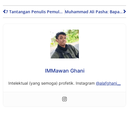
7 Tantangan Penulis Pemula dalam Menerbitkan Buku Perdana
Muhammad Ali Pasha: Bapak Pembaruan Mesir Modern
IMMawan Ghani
Intelektual (yang semoga) profetik. Instagram
@alafghani__