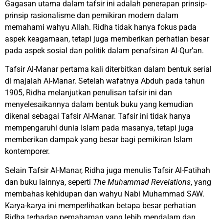
Gagasan utama dalam tafsir ini adalah penerapan prinsip-
prinsip rasionalisme dan pemikiran modern dalam
memahami wahyu Allah. Ridha tidak hanya fokus pada
aspek keagamaan, tetapi juga memberikan perhatian besar
pada aspek sosial dan politik dalam penafsiran Al-Qur’an.
Tafsir Al-Manar pertama kali diterbitkan dalam bentuk serial
di majalah Al-Manar. Setelah wafatnya Abduh pada tahun
1905, Ridha melanjutkan penulisan tafsir ini dan
menyelesaikannya dalam bentuk buku yang kemudian
dikenal sebagai Tafsir Al-Manar. Tafsir ini tidak hanya
mempengaruhi dunia Islam pada masanya, tetapi juga
memberikan dampak yang besar bagi pemikiran Islam
kontemporer.
Selain Tafsir Al-Manar, Ridha juga menulis Tafsir Al-Fatihah
dan buku lainnya, seperti
The Muhammad Revelations
, yang
membahas kehidupan dan wahyu Nabi Muhammad SAW.
Karya-karya ini memperlihatkan betapa besar perhatian
Ridha terhadap pemahaman yang lebih mendalam dan