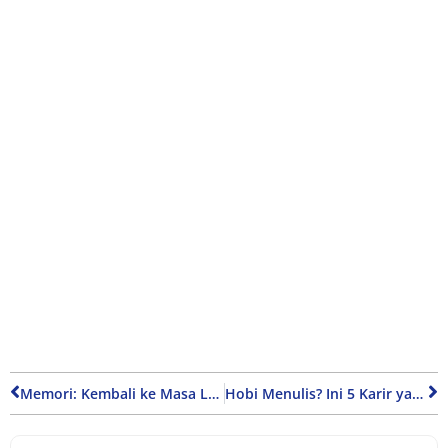
Memori: Kembali ke Masa Lalu atau Melupakan yang Telah Berlalu?
Hobi Menulis? Ini 5 Karir yang Paling Cocok untuk Kamu, Yuk Simak!