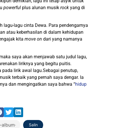
kipun demikian, lagu ini tetap asyik untuk
tu
powerful
plus alunan musik
rock
yang di
h lagu-lagu cinta Dewa. Para pendengarnya
lan atau keberhasilan di dalam kehidupan
mengajak kita
move on
dari yang namanya
, maka saya akan menjawab satu judul lagu,
renakan liriknya yang begitu puitis.
a pada lirik awal lagu.Sebagai penutup,
sik terbaik yang pernah saya dengar. Ia
-nya dan mengingatkan saya bahwa “
hidup
Salin