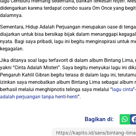
lagu Cemburu memang sederhana, bahkan terkesan
retjeh
. Mes
didengarkan karena terdapat
combo
suara Om Once yang begi
dalamnya.
Sementara, Hidup Adalah Perjuangan merupakan oase di tenga
diajarkan untuk bisa bersikap bijak dalam menanggapi kegaga
nyata. Bagi saya pribadi, lagu ini begitu menginspirasi untuk 
kegagalan.
Jika ditanya soal lagu terfavorit di dalam album Bintang Lima
yakni “Cinta Adalah Misteri”. Saya begitu menyukai lagu ini dika
Pengaruh Kahlil Gibran begitu terasa di dalam lagu ini, terutam
izinkan saya menobatkan album Bintang Lima sebagai album mu
berhasil melalui menghipnotis telinga saya melalui “
lagu cinta
”
adalah perjuangan tanpa henti-henti
”.
Bagikan di: