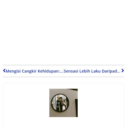
Mengisi Cangkir Kehidupan: Menemukan Kekuatan dalam Perubahan Sikap
Sensasi Lebih Laku Daripada Apresiasi: Kritik Untuk Media Sosial Pendakian Gunung Indonesia