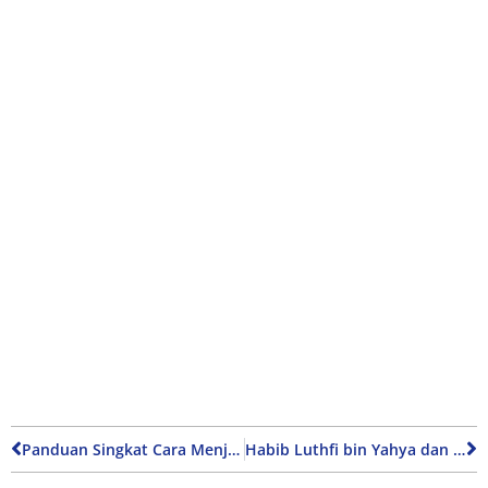
Panduan Singkat Cara Menjadi MC Dadakan bagi Pemula
Habib Luthfi bin Yahya dan Dakwah Kebangsaan