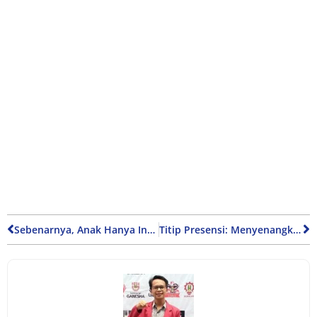
Sebenarnya, Anak Hanya Ingin Orang Tua Melakukan Hal-hal Ini
Titip Presensi: Menyenangkan bagi Pelaku, Mendebarkan bagi yang Dimintai Bantuan