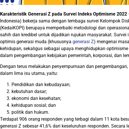
Karakteristik Generasi Z pada Survei Indeks Optimisme 2022
Indonesia) bekerja sama dengan lembaga survei Kelompok Disku
(KedaiKOPI) berupaya memperbaiki metodologi dan operasional 
sahih dan kredibel untuk dijadikan rujukan masyarakat. Survei
optimis generasi muda (khususnya
generasi Z
) mengenai masa
kehidupan, sekaligus sebagai upaya menghidupkan optimisme 
dalam pengembangan kebijakan pemerintah, korporasi, dan le
Dengan terus melakukan penyempurnaan dan pengembangan, Su
dalam lima isu utama, yaitu:
Pendidikan dan kebudayaan;
kebutuhan dasar;
ekonomi dan kesehatan;
kehidupan sosial; dan
politik dan hukum.
Terdapat 906 orang responden yang terbagi dalam 11 kota besa
generasi Z sebesar 41,6% dari keseluruhan responden. Secara l