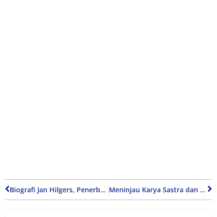
Biografi Jan Hilgers, Penerbang Indo-Belanda Pertama Kebanggaan Hindia-Belanda
Meninjau Karya Sastra dan Keraguan Kita