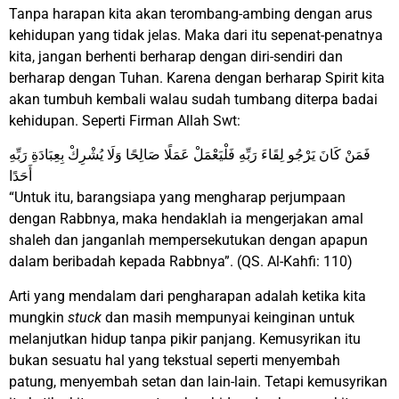
Tanpa harapan kita akan terombang-ambing dengan arus
kehidupan yang tidak jelas. Maka dari itu sepenat-penatnya
kita, jangan berhenti berharap dengan diri-sendiri dan
berharap dengan Tuhan. Karena dengan berharap Spirit kita
akan tumbuh kembali walau sudah tumbang diterpa badai
kehidupan. Seperti Firman Allah Swt:
فَمَنْ كَانَ يَرْجُو لِقَاءَ رَبِّهِ فَلْيَعْمَلْ عَمَلًا صَالِحًا وَلَا يُشْرِكْ بِعِبَادَةِ رَبِّهِ
أَحَدًا
“Untuk itu, barangsiapa yang mengharap perjumpaan
dengan Rabbnya, maka hendaklah ia mengerjakan amal
shaleh dan janganlah mempersekutukan dengan apapun
dalam beribadah kepada Rabbnya”. (QS. Al-Kahfi: 110)
Arti yang mendalam dari pengharapan adalah ketika kita
mungkin
stuck
dan masih mempunyai keinginan untuk
melanjutkan hidup tanpa pikir panjang. Kemusyrikan itu
bukan sesuatu hal yang tekstual seperti menyembah
patung, menyembah setan dan lain-lain. Tetapi kemusyrikan