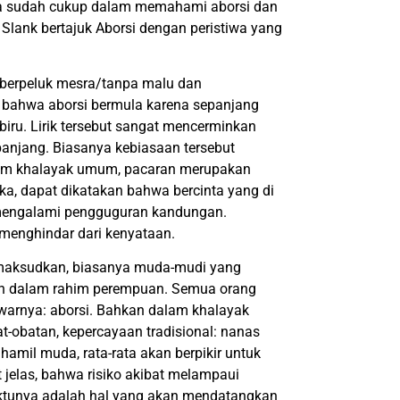
asa sudah cukup dalam memahami aborsi dan
 Slank bertajuk Aborsi dengan peristiwa yang
a berpeluk mesra/tanpa malu dan
elas bahwa aborsi bermula karena sepanjang
biru. Lirik tersebut sangat mencerminkan
panjang. Biasanya kebiasaan tersebut
lam khalayak umum, pacaran merupakan
aka, dapat dikatakan bahwa bercinta yang di
mengalami pengguguran kandungan.
 menghindar dari kenyataan.
nk maksudkan, biasanya muda-mudi yang
an dalam rahim perempuan. Semua orang
arnya: aborsi. Bahkan dalam khalayak
obatan, kepercayaan tradisional: nanas
hamil muda, rata-rata akan berpikir untuk
t jelas, bahwa risiko akibat melampaui
tunya adalah hal yang akan mendatangkan