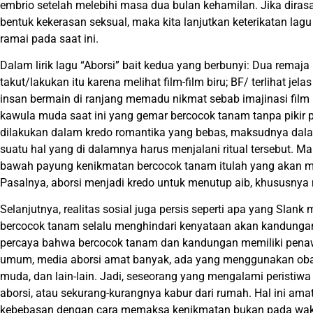
embrio setelah melebihi masa dua bulan kehamilan. Jika dir
bentuk kekerasan seksual, maka kita lanjutkan keterikatan lagu
ramai pada saat ini.
Dalam lirik lagu “Aborsi” bait kedua yang berbunyi: Dua remaj
takut/lakukan itu karena melihat film-film biru; BF/ terlihat j
insan bermain di ranjang memadu nikmat sebab imajinasi film 
kawula muda saat ini yang gemar bercocok tanam tanpa pikir 
dilakukan dalam kredo romantika yang bebas, maksudnya da
suatu hal yang di dalamnya harus menjalani ritual tersebut. M
bawah payung kenikmatan bercocok tanam itulah yang akan 
Pasalnya, aborsi menjadi kredo untuk menutup aib, khususnya
Selanjutnya, realitas sosial juga persis seperti apa yang Sla
bercocok tanam selalu menghindari kenyataan akan kandung
percaya bahwa bercocok tanam dan kandungan memiliki penaw
umum, media aborsi amat banyak, ada yang menggunakan obat-
muda, dan lain-lain. Jadi, seseorang yang mengalami peristiwa 
aborsi, atau sekurang-kurangnya kabur dari rumah. Hal ini ama
kebebasan dengan cara memaksa kenikmatan bukan pada wak