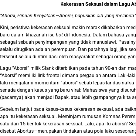
Kekerasan Seksual dalam Lagu Ab
“Aborsi, Hindari Kenyataan—Aborsi, hapuskan aib yang melanda.
Kini, peristiwa kekerasan seksual makin marak dikabarkan med
baru dalam khazanah isu
hot
di Indonesia. Dalam bahasa yang 
sebagai sebuah penyimpangan yang tidak manusiawi. Pasalnya
selalu dirugikan adalah perempuan. Dan parahnya lagi, jika 
tersebut selalu diintimidasi oleh masyarakat sebagai orang yan
Lagu “Aborsi” milik Slank diterbitkan pada tahun 90-an dan 
“Aborsi” memiliki lirik frontal dimana pergaulan antara Laki-la
lalu mengalami momentum “aborsi” sebab lepas-landas nafsu yan
senada dengan kasus yang baru viral: Mahasiswa yang disuruh 
(pacarnya) akan menjadi Bapak, atau lebih gampangnya kita s
Sebelum lanjut pada kasus-kasus kekerasan seksual, ada bai
apa itu kekerasan seksual. Meminjam rumusan Komnas Perem
satu dari 15 bentuk kekerasan seksual. Lalu, apa itu aborsi? 
disebut Abortus—merupakan tindakan atau pola laku seseoran