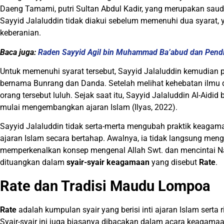
Daeng Tamami, putri Sultan Abdul Kadir, yang merupakan saud
Sayyid Jalaluddin tidak diakui sebelum memenuhi dua syarat,
keberanian.
Baca juga:
Raden Sayyid Agil bin Muhammad Ba’abud dan Pendi
Untuk memenuhi syarat tersebut, Sayyid Jalaluddin kemudian 
bernama Bunrang dan Danda. Setelah melihat kehebatan ilmu d
orang tersebut luluh. Sejak saat itu, Sayyid Jalaluddin Al-Aidi
mulai mengembangkan ajaran Islam (Ilyas, 2022).
Sayyid Jalaluddin tidak serta-merta mengubah praktik keagam
ajaran Islam secara bertahap. Awalnya, ia tidak langsung menga
memperkenalkan konsep mengenal Allah Swt. dan mencintai 
dituangkan dalam
syair-syair keagamaan
yang disebut
Rate
.
Rate dan Tradisi Maudu Lompoa
Rate
adalah kumpulan syair yang berisi inti ajaran Islam sert
Syair-syair ini juga biasanya dibacakan dalam acara keaga