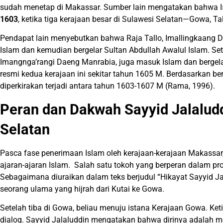
sudah menetap di Makassar. Sumber lain mengatakan bahwa Is
1603
, ketika tiga kerajaan besar di Sulawesi Selatan—Gowa, 
Pendapat lain menyebutkan bahwa Raja Tallo, Imallingkaang 
Islam dan kemudian bergelar Sultan Abdullah Awalul Islam. Set
Imangnga’rangi Daeng Manrabia, juga masuk Islam dan bergel
resmi kedua kerajaan ini sekitar tahun 1605 M. Berdasarkan be
diperkirakan terjadi antara tahun 1603-1607 M (Rama, 1996).
Peran dan Dakwah Sayyid Jalaludd
Selatan
Pasca fase penerimaan Islam oleh kerajaan-kerajaan Makassar
ajaran-ajaran Islam. Salah satu tokoh yang berperan dalam pr
Sebagaimana diuraikan dalam teks berjudul “Hikayat Sayyid Ja
seorang ulama yang hijrah dari Kutai ke Gowa.
Setelah tiba di Gowa, beliau menuju istana Kerajaan Gowa. Ket
dialog. Sayyid Jalaluddin mengatakan bahwa dirinya adalah m