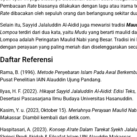
Pembacaan
Rate
biasanya dilakukan dengan lagu atau irama t
Rate
dibacakan oleh sepuluh orang dan berlangsung sekitar dua
Selain itu, Sayyid Jalaluddin Al-Aidid juga mewarisi tradisi
Mau
Lompoa
terdiri dari dua kata, yaitu
Mudu
yang berarti maulid d
Lompoa adalah Peringatan Maulid Nabi yang Besar. Tradisi ini
dengan perayaan yang paling meriah dan diselenggarakan seca
Daftar Referensi
Rama, B. (1996).
Metode Penyebaran Islam Pada Awal Berkemban
Pusat Penelitian IAIN Alauddin Ujung Pandang.
Ilyas, H. F. (2022).
Hikayat Sayyid Jalaluddin Al-Aidid: Edisi Teks,
Desertasi Pascasarjana Ilmu Budaya Universitas Hasanuddin.
Kasim, Y. u. (2023, Oktober 15).
Meriahnya Perayaan Maulid Na
Makassar.
Diambil kembali dari detik.com.
Haspitasari, A. (2023).
Konsep A’rate Dalam Tarekat Syekh Jalalu
Skripsi Prodi Akidah & Filsafat Islam UIN Alauddin Makassar.