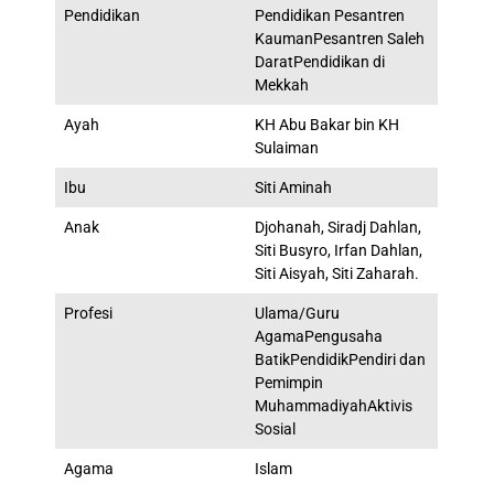
Pendidikan
Pendidikan Pesantren
KaumanPesantren Saleh
DaratPendidikan di
Mekkah
Ayah
KH Abu Bakar bin KH
Sulaiman
Ibu
Siti Aminah
Anak
Djohanah, Siradj Dahlan,
Siti Busyro, Irfan Dahlan,
Siti Aisyah, Siti Zaharah.
Profesi
Ulama/Guru
AgamaPengusaha
BatikPendidikPendiri dan
Pemimpin
MuhammadiyahAktivis
Sosial
Agama
Islam