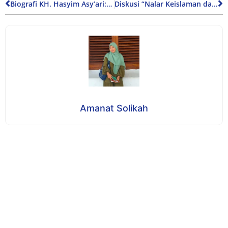
Biografi KH. Hasyim Asy’ari: Tokoh Pendiri Nahdlatul Ulama Sekaligus Pahlawan Nasional
Diskusi “Nalar Keislaman dan Keilmuan” di Festival Harmoni Istiqlal
Amanat Solikah