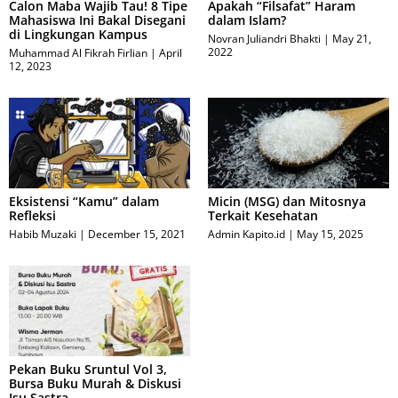
Calon Maba Wajib Tau! 8 Tipe
Apakah “Filsafat” Haram
Mahasiswa Ini Bakal Disegani
dalam Islam?
di Lingkungan Kampus
Novran Juliandri Bhakti
May 21,
2022
Muhammad Al Fikrah Firlian
April
12, 2023
Eksistensi “Kamu” dalam
Micin (MSG) dan Mitosnya
Refleksi
Terkait Kesehatan
Habib Muzaki
December 15, 2021
Admin Kapito.id
May 15, 2025
Pekan Buku Sruntul Vol 3,
Bursa Buku Murah & Diskusi
Isu Sastra