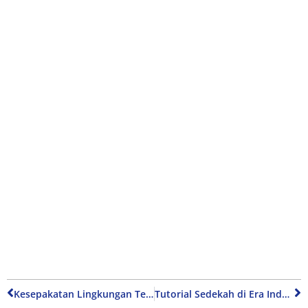
Kesepakatan Lingkungan Tersukses dalam Sejarah Manusia
Tutorial Sedekah di Era Industri 4.0 ala Public Figure Indonesia