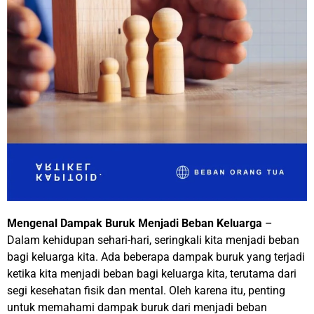
Mengenal Dampak Buruk Menjadi Beban Keluarga
–
Dalam kehidupan sehari-hari, seringkali kita menjadi beban
bagi keluarga kita. Ada beberapa dampak buruk yang terjadi
ketika kita menjadi beban bagi keluarga kita, terutama dari
segi kesehatan fisik dan mental. Oleh karena itu, penting
untuk memahami dampak buruk dari menjadi beban