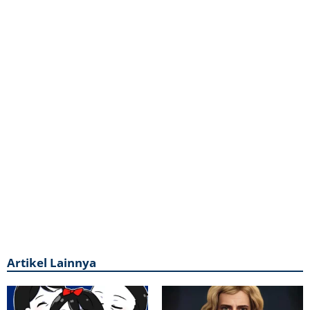
Artikel Lainnya