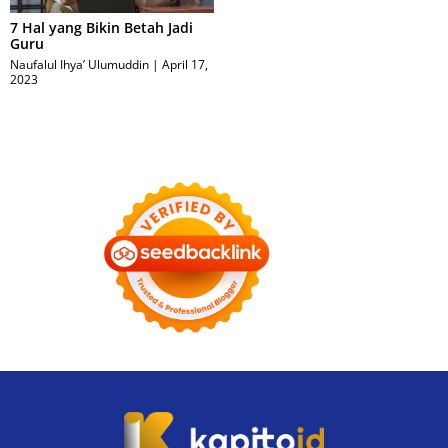
7 Hal yang Bikin Betah Jadi
Guru
Naufalul Ihya’ Ulumuddin
April 17,
2023