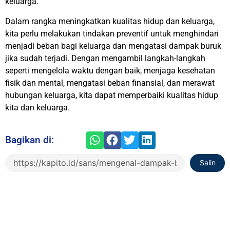
keluarga.
Dalam rangka meningkatkan kualitas hidup dan keluarga,
kita perlu melakukan tindakan preventif untuk menghindari
menjadi beban bagi keluarga dan mengatasi dampak buruk
jika sudah terjadi. Dengan mengambil langkah-langkah
seperti mengelola waktu dengan baik, menjaga kesehatan
fisik dan mental, mengatasi beban finansial, dan merawat
hubungan keluarga, kita dapat memperbaiki kualitas hidup
kita dan keluarga.
Bagikan di:
Salin