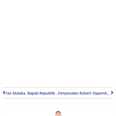
Tan Malaka, Bapak Republik yang Namanya Sempat Dihapus dari Sejarah
Penyesalan Robert Oppenheimer: Proyek Manhattan dan Bom Atom