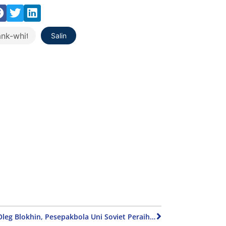
Salin
Biografi Oleg Blokhin, Pesepakbola Uni Soviet Peraih Gelar Ballon d’Or dan Politikus Ukraina