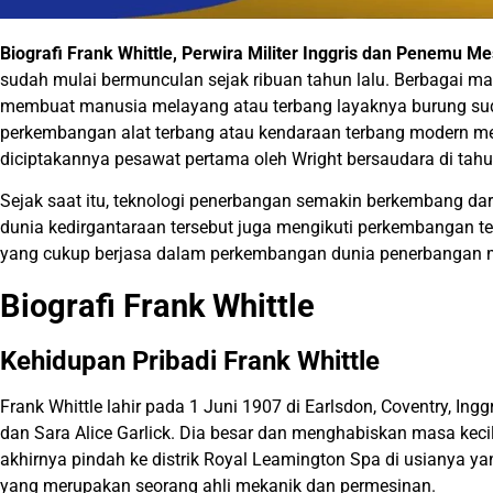
Biografi Frank Whittle, Perwira Militer Inggris dan Penemu Me
sudah mulai bermunculan sejak ribuan tahun lalu. Berbagai m
membuat manusia melayang atau terbang layaknya burung suda
perkembangan alat terbang atau kendaraan terbang modern me
diciptakannya pesawat pertama oleh Wright bersaudara di tah
Sejak saat itu, teknologi penerbangan semakin berkembang da
dunia kedirgantaraan tersebut juga mengikuti perkembangan te
yang cukup berjasa dalam perkembangan dunia penerbangan m
Biografi Frank Whittle
Kehidupan Pribadi Frank Whittle
Frank Whittle lahir pada 1 Juni 1907 di Earlsdon, Coventry, Ing
dan Sara Alice Garlick. Dia besar dan menghabiskan masa keci
akhirnya pindah ke distrik Royal Leamington Spa di usianya y
yang merupakan seorang ahli mekanik dan permesinan.