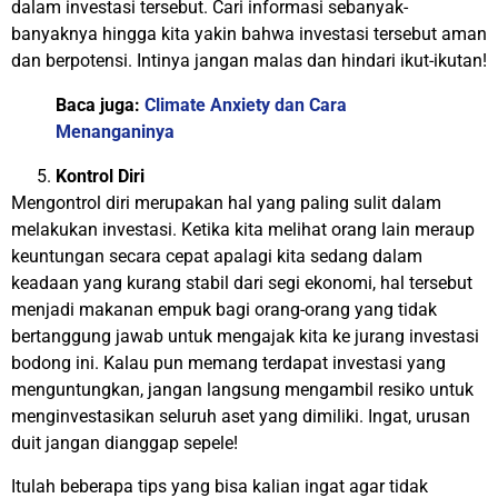
dalam investasi tersebut. Cari informasi sebanyak-
banyaknya hingga kita yakin bahwa investasi tersebut aman
dan berpotensi. Intinya jangan malas dan hindari ikut-ikutan!
Baca juga:
Climate Anxiety dan Cara
Menanganinya
Kontrol Diri
Mengontrol diri merupakan hal yang paling sulit dalam
melakukan investasi. Ketika kita melihat orang lain meraup
keuntungan secara cepat apalagi kita sedang dalam
keadaan yang kurang stabil dari segi ekonomi, hal tersebut
menjadi makanan empuk bagi orang-orang yang tidak
bertanggung jawab untuk mengajak kita ke jurang investasi
bodong ini. Kalau pun memang terdapat investasi yang
menguntungkan, jangan langsung mengambil resiko untuk
menginvestasikan seluruh aset yang dimiliki. Ingat, urusan
duit jangan dianggap sepele!
Itulah beberapa tips yang bisa kalian ingat agar tidak