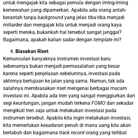
untuk mengajak kita sebagai pemula dengan iming-iming
kemewahan yang dipamerkan. Apabila ada orang antah-
berantah tanpa
background
yang jelas tiba-tiba menjadi
miliarder dan mengajak kita untuk menjadi orang kaya
seperti mereka, bukankah hal tersebut sangat janggal?
Bagaimana, apakah kalian sadar dengan
template
ini?
Biasakan Riset
Kemunculan banyaknya instrumen investasi baru
sebenarnya bukan menjadi permasalahan yang besar
karena seperti penjelasan sebelumnya, investasi pada
akhirnya bertujuan ke jalan yang sama. Namun, tak ada
salahnya membiasakan riset mengenai berbagai macam
investasi ini. Apabila ada tren yang sangat menggiurkan dari
segi keuntungan, jangan mudah terkena
FOMO
dan sekadar
mengikuti tren saja untuk melakukan investasi pada
instrumen tersebut. Apabila kita ingin melakukan investasi,
kita memerlukan kesadaran penuh di mana uang kita akan
berlabuh dan bagaimana
track record
orang yang terlibat