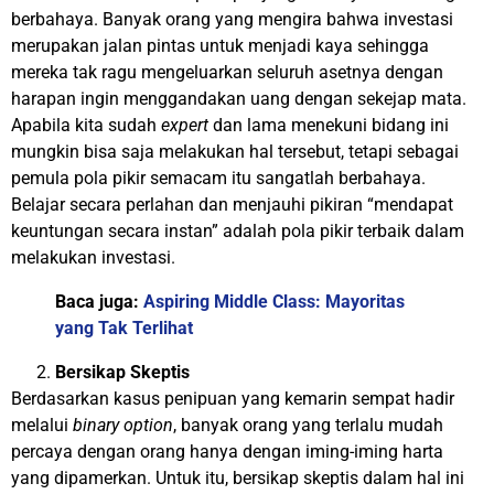
berbahaya. Banyak orang yang mengira bahwa investasi
merupakan jalan pintas untuk menjadi kaya sehingga
mereka tak ragu mengeluarkan seluruh asetnya dengan
harapan ingin menggandakan uang dengan sekejap mata.
Apabila kita sudah
expert
dan lama menekuni bidang ini
mungkin bisa saja melakukan hal tersebut, tetapi sebagai
pemula pola pikir semacam itu sangatlah berbahaya.
Belajar secara perlahan dan menjauhi pikiran “mendapat
keuntungan secara instan” adalah pola pikir terbaik dalam
melakukan investasi.
Baca juga:
Aspiring Middle Class: Mayoritas
yang Tak Terlihat
Bersikap Skeptis
Berdasarkan kasus penipuan yang kemarin sempat hadir
melalui
binary option
, banyak orang yang terlalu mudah
percaya dengan orang hanya dengan iming-iming harta
yang dipamerkan. Untuk itu, bersikap skeptis dalam hal ini