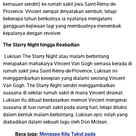
kemauan sendiri) ke rumah sakit jiwa Saint-Rémy-de-
Provence. Vincent sempat dinyatakan sembuh, tetapi
beberapa tahun berikutnya ia nyatanya mengalami
gangguan kejiwaan lagi yang membuatnya menembak
kepalanya dengan revolver.
The Starry Night hingga Keabadian
Lukisan The Starry Night atau malam berbintang
merupakan mahakarya Vincent Van Gogh semasa berada di
rumah sakit jiwa Saint-Rémy-de-Provence. Lukisan ini
menggambarkan kesepian yang dialami seorang Vincent
Van Gogh. The Starry Night sendiri menggambarkan
suasana di sekitar rumah sakit di mana Vincent dirawat.
Lukisan itu dibuat berdasarkan memori Vincent mengenai
suasana di luar rumah sakit pada siang hari, tetapi dilukis
dalam bentuk malam berbintang. Lukisan
epic
inilah yang
diabadikan dalam sebuah lagu oleh Don Mclean.
Baca juga:
Mengapa Kita Takut pada