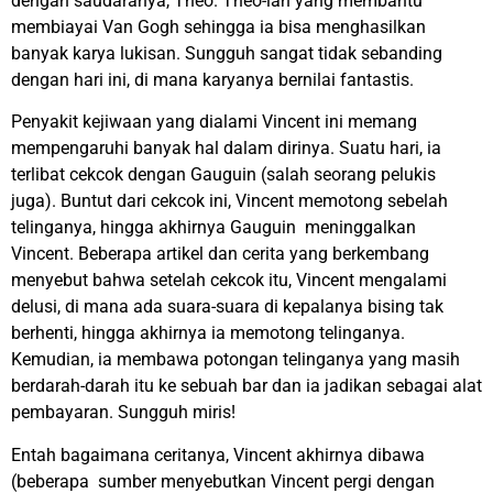
dengan saudaranya, Theo. Theo-lah yang membantu
membiayai Van Gogh sehingga ia bisa menghasilkan
banyak karya lukisan. Sungguh sangat tidak sebanding
dengan hari ini, di mana karyanya bernilai fantastis.
Penyakit kejiwaan yang dialami Vincent ini memang
mempengaruhi banyak hal dalam dirinya. Suatu hari, ia
terlibat cekcok dengan Gauguin (salah seorang pelukis
juga). Buntut dari cekcok ini, Vincent memotong sebelah
telinganya, hingga akhirnya Gauguin meninggalkan
Vincent. Beberapa artikel dan cerita yang berkembang
menyebut bahwa setelah cekcok itu, Vincent mengalami
delusi, di mana ada suara-suara di kepalanya bising tak
berhenti, hingga akhirnya ia memotong telinganya.
Kemudian, ia membawa potongan telinganya yang masih
berdarah-darah itu ke sebuah bar dan ia jadikan sebagai alat
pembayaran. Sungguh miris!
Entah bagaimana ceritanya, Vincent akhirnya dibawa
(beberapa sumber menyebutkan Vincent pergi dengan