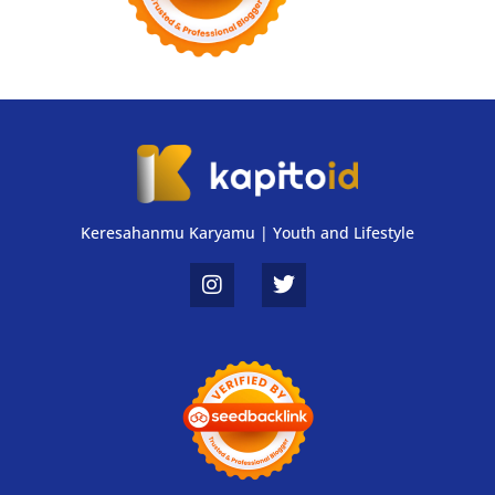
Keresahanmu Karyamu | Youth and Lifestyle