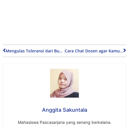
Mengulas Toleransi dari Buku Nasihat-Nasihat Keseharian
Cara Chat Dosen agar Kamu Enggak Dicuekin Terus
Anggita Sakuntala
Mahasiswa Pascasarjana yang senang berkelana.