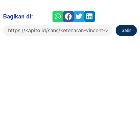
Bagikan di:
Salin