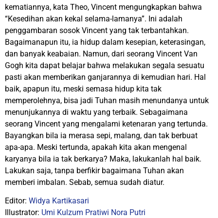
kematiannya, kata Theo, Vincent mengungkapkan bahwa
“Kesedihan akan kekal selama-lamanya”. Ini adalah
penggambaran sosok Vincent yang tak terbantahkan.
Bagaimanapun itu, ia hidup dalam kesepian, keterasingan,
dan banyak keabaian. Namun, dari seorang Vincent Van
Gogh kita dapat belajar bahwa melakukan segala sesuatu
pasti akan memberikan ganjarannya di kemudian hari. Hal
baik, apapun itu, meski semasa hidup kita tak
memperolehnya, bisa jadi Tuhan masih menundanya untuk
menunjukannya di waktu yang terbaik. Sebagaimana
seorang Vincent yang mengalami ketenaran yang tertunda.
Bayangkan bila ia merasa sepi, malang, dan tak berbuat
apa-apa. Meski tertunda, apakah kita akan mengenal
karyanya bila ia tak berkarya? Maka, lakukanlah hal baik.
Lakukan saja, tanpa berfikir bagaimana Tuhan akan
memberi imbalan. Sebab, semua sudah diatur.
Editor:
Widya Kartikasari
Illustrator:
Umi Kulzum Pratiwi Nora Putri