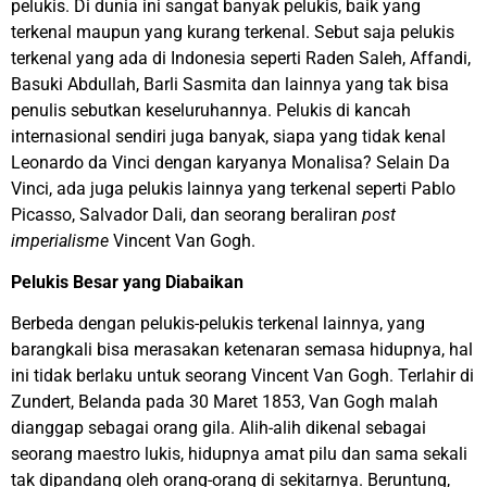
pelukis. Di dunia ini sangat banyak pelukis, baik yang
terkenal maupun yang kurang terkenal. Sebut saja pelukis
terkenal yang ada di Indonesia seperti Raden Saleh, Affandi,
Basuki Abdullah, Barli Sasmita dan lainnya yang tak bisa
penulis sebutkan keseluruhannya. Pelukis di kancah
internasional sendiri juga banyak, siapa yang tidak kenal
Leonardo da Vinci dengan karyanya Monalisa? Selain Da
Vinci, ada juga pelukis lainnya yang terkenal seperti Pablo
Picasso, Salvador Dali, dan seorang beraliran
post
imperialisme
Vincent Van Gogh.
Pelukis Besar yang Diabaikan
Berbeda dengan pelukis-pelukis terkenal lainnya, yang
barangkali bisa merasakan ketenaran semasa hidupnya, hal
ini tidak berlaku untuk seorang Vincent Van Gogh. Terlahir di
Zundert, Belanda pada 30 Maret 1853, Van Gogh malah
dianggap sebagai orang gila. Alih-alih dikenal sebagai
seorang maestro lukis, hidupnya amat pilu dan sama sekali
tak dipandang oleh orang-orang di sekitarnya. Beruntung,