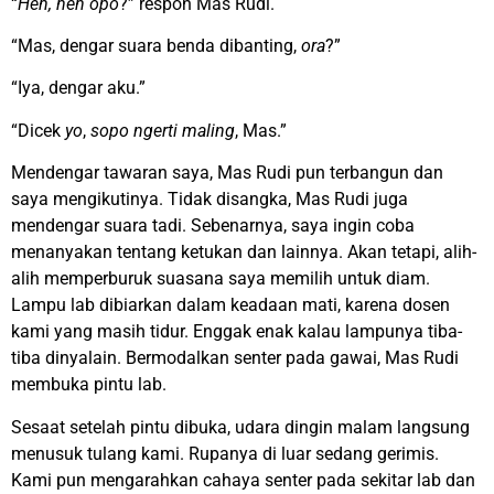
“
Heh, heh opo
?” respon Mas Rudi.
“Mas, dengar suara benda dibanting,
ora
?”
“Iya, dengar aku.”
“Dicek
yo
,
sopo ngerti maling
, Mas.”
Mendengar tawaran saya, Mas Rudi pun terbangun dan
saya mengikutinya. Tidak disangka, Mas Rudi juga
mendengar suara tadi. Sebenarnya, saya ingin coba
menanyakan tentang ketukan dan lainnya. Akan tetapi, alih-
alih memperburuk suasana saya memilih untuk diam.
Lampu lab dibiarkan dalam keadaan mati, karena dosen
kami yang masih tidur. Enggak enak kalau lampunya tiba-
tiba dinyalain. Bermodalkan senter pada gawai, Mas Rudi
membuka pintu lab.
Sesaat setelah pintu dibuka, udara dingin malam langsung
menusuk tulang kami. Rupanya di luar sedang gerimis.
Kami pun mengarahkan cahaya senter pada sekitar lab dan