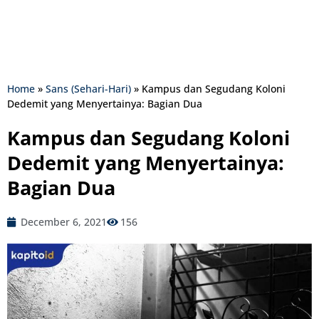
Home
»
Sans (Sehari-Hari)
»
Kampus dan Segudang Koloni
Dedemit yang Menyertainya: Bagian Dua
Kampus dan Segudang Koloni
Dedemit yang Menyertainya:
Bagian Dua
December 6, 2021
156