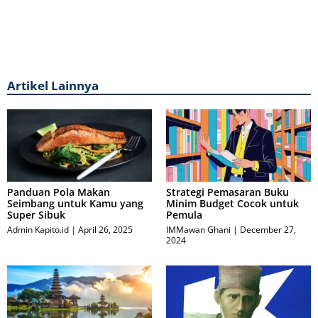
Artikel Lainnya
Panduan Pola Makan
Strategi Pemasaran Buku
Seimbang untuk Kamu yang
Minim Budget Cocok untuk
Super Sibuk
Pemula
Admin Kapito.id
April 26, 2025
IMMawan Ghani
December 27,
2024