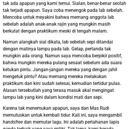
tak ada apapun yang kami temui. Sialan, benar-benar seolah
tak terjadi apapun. Saya coba menengok pada lab sebelah.
Mencoba untuk meyakini bahwa memang anggota lab
sebelah adalah anak-anak rajin yang mungkin masih
berkutat dengan praktikum meski di tengah malam.
Namun alangkah sial dikata, lab sebelah sepi ditandai
dengan matinya lampu pada lab. Gelap, pertanda tak
mungkin ada orang. Namun saya mencoba berpikir positif,
bahwa mungkin mereka pulang sesaat sebelum ada suara
ketukan pintu. Jangan-jangan mereka yang dengan jahil
mengetuk pintu? Atau memang mereka melakukan
praktikum dan kini sudah selesai, kemudian tertidur pulas.
Alasan tersebutlah yang terasa masuk akal mengingat
lampu lab yang kini dalam kondisi mati dan sepi.
Karena tak menemukan apapun, saya dan Mas Rudi
memutuskan untuk kembali tidur. Kali ini, saya mengambil
handsfree
dan memutar lagu. Ini adalah pertahanan lapis
ganda terbaik yang saya miliki. Tak lama, kami berada