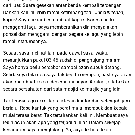
dari luar. Suara gesekan antar benda kembali terdengar.
Bahkan kali ini lebih ramai ketimbang tadi!
Jancuk tenan,
kapok! Saya benar-benar dibuat kapok. Karena perlu
mengganti lagu, saya memberanikan diri menyalakan
ponsel dan mengganti dengan segera ke lagu yang lebih
ramai instrumennya.
Sesaat saya melihat jam pada gawai saya, waktu
menunjukkan pukul 03.45 sudah di penghujung malam.
Saya hanya perlu bersabar sampai azan subuh datang.
Setidaknya bila doa saya tak begitu mempan, pastinya azan
akan membuat koloni dedemit ini buyar. Apalagi, dilafazkan
secara bersahutan dari satu masjid ke masjid yang lain.
Tak terasa lagu demi lagu selesai diputar dan setengah jam
berlalu. Rasa kantuk yang berat mulai merasuk dan kepala
mulai terasa berat. Tak tertahankan kali ini. Membuat saya
lebih acuh akan apa yang terjadi di luar. Dalam sekejap,
kesadaran saya menghilang. Ya, saya tertidur lelap.