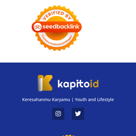
Keresahanmu Karyamu | Youth and Lifestyle