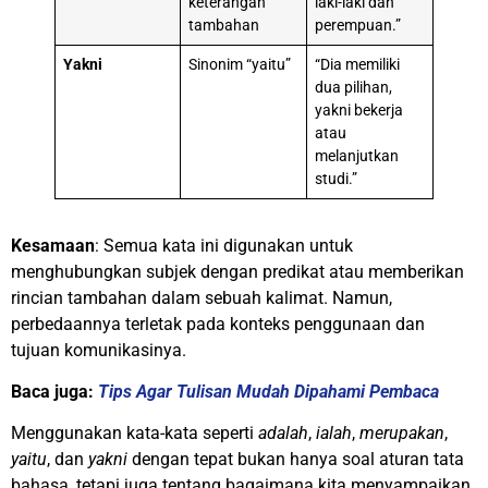
keterangan
laki-laki dan
tambahan
perempuan.”
Yakni
Sinonim “yaitu”
“Dia memiliki
dua pilihan,
yakni bekerja
atau
melanjutkan
studi.”
Kesamaan
: Semua kata ini digunakan untuk
menghubungkan subjek dengan predikat atau memberikan
rincian tambahan dalam sebuah kalimat. Namun,
perbedaannya terletak pada konteks penggunaan dan
tujuan komunikasinya.
Baca juga:
Tips Agar Tulisan Mudah Dipahami Pembaca
Menggunakan kata-kata seperti
adalah
,
ialah
,
merupakan
,
yaitu
, dan
yakni
dengan tepat bukan hanya soal aturan tata
bahasa, tetapi juga tentang bagaimana kita menyampaikan