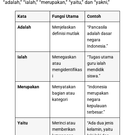
“adalah,” “ialah,” “merupakan,” “yaitu,” dan “yakni,”
Kata
Fungsi Utama
Contoh
Adalah
Menjelaskan
“Pancasila
definisi mutlak
adalah dasar
negara
Indonesia.”
Ialah
Menegaskan
“Tugas utama
atau
guru ialah
mengidentifikas
mendidik
i
siswa.”
Merupakan
Menyatakan
“Indonesia
bagian atau
merupakan
kategori
negara
kepulauan
terbesar.”
Yaitu
Merinci atau
“Ada dua jenis
memberikan
kelamin, yaitu