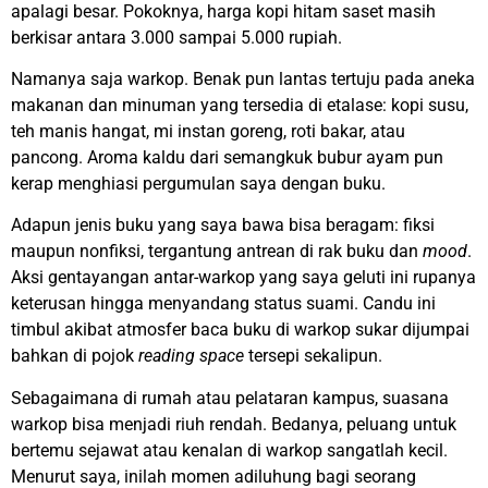
apalagi besar. Pokoknya, harga kopi hitam saset masih
berkisar antara 3.000 sampai 5.000 rupiah.
Namanya saja warkop. Benak pun lantas tertuju pada aneka
makanan dan minuman yang tersedia di etalase: kopi susu,
teh manis hangat, mi instan goreng, roti bakar, atau
pancong. Aroma kaldu dari semangkuk bubur ayam pun
kerap menghiasi pergumulan saya dengan buku.
Adapun jenis buku yang saya bawa bisa beragam: fiksi
maupun nonfiksi, tergantung antrean di rak buku dan
mood
.
Aksi gentayangan antar-warkop yang saya geluti ini rupanya
keterusan hingga menyandang status suami. Candu ini
timbul akibat atmosfer baca buku di warkop sukar dijumpai
bahkan di pojok
reading space
tersepi sekalipun.
Sebagaimana di rumah atau pelataran kampus, suasana
warkop bisa menjadi riuh rendah. Bedanya, peluang untuk
bertemu sejawat atau kenalan di warkop sangatlah kecil.
Menurut saya, inilah momen adiluhung bagi seorang