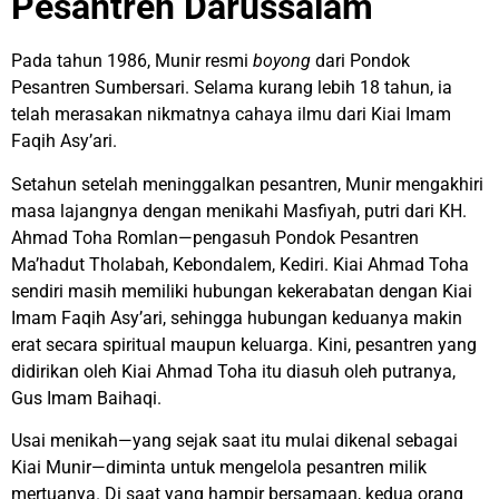
Pesantren Darussalam
Pada tahun 1986, Munir resmi
boyong
dari Pondok
Pesantren Sumbersari. Selama kurang lebih 18 tahun, ia
telah merasakan nikmatnya cahaya ilmu dari Kiai Imam
Faqih Asy’ari.
Setahun setelah meninggalkan pesantren, Munir mengakhiri
masa lajangnya dengan menikahi Masfiyah, putri dari KH.
Ahmad Toha Romlan—pengasuh Pondok Pesantren
Ma’hadut Tholabah, Kebondalem, Kediri. Kiai Ahmad Toha
sendiri masih memiliki hubungan kekerabatan dengan Kiai
Imam Faqih Asy’ari, sehingga hubungan keduanya makin
erat secara spiritual maupun keluarga. Kini, pesantren yang
didirikan oleh Kiai Ahmad Toha itu diasuh oleh putranya,
Gus Imam Baihaqi.
Usai menikah—yang sejak saat itu mulai dikenal sebagai
Kiai Munir—diminta untuk mengelola pesantren milik
mertuanya. Di saat yang hampir bersamaan, kedua orang