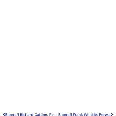
Biografi Richard Gatling, Pencipta Senjata “Gatling Gun”
Biografi Frank Whittle, Perwira Militer Inggris dan Penemu Mesin Jet