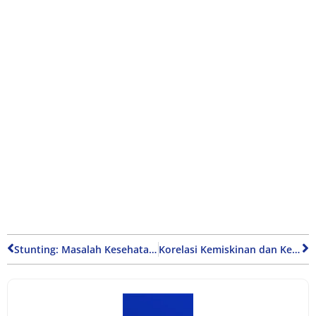
Stunting: Masalah Kesehatan yang Perlu Diperhatikan di Indonesia
Korelasi Kemiskinan dan Kesehatan: Memahami Hubungan yang Kompleks