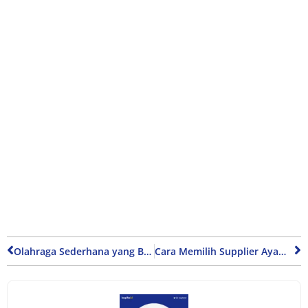
Olahraga Sederhana yang Bisa Dilakukan di Kamar Kos untuk Mahasiswa
Cara Memilih Supplier Ayam Marinasi agar Bisnis Fried Chicken Sukses