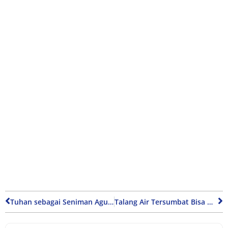
Tuhan sebagai Seniman Agung: Sebuah Prosa Estetika Kosmik
Talang Air Tersumbat Bisa Membuat Rumah Lebih Rawan Rayap