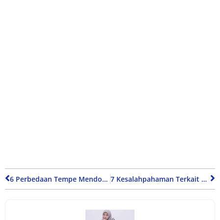
6 Perbedaan Tempe Mendoan (Dages) dengan Tempe pada Umumnya
7 Kesalahpahaman Terkait Mahasiswa, Lulusan, dan Jurusan Ekonomi Syariah