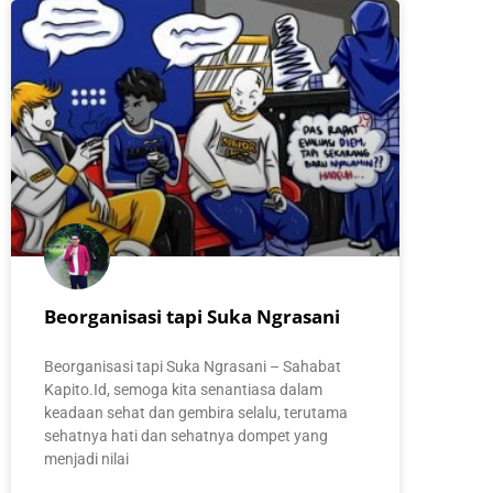
Beorganisasi tapi Suka Ngrasani
Beorganisasi tapi Suka Ngrasani – Sahabat
Kapito.Id, semoga kita senantiasa dalam
keadaan sehat dan gembira selalu, terutama
sehatnya hati dan sehatnya dompet yang
menjadi nilai